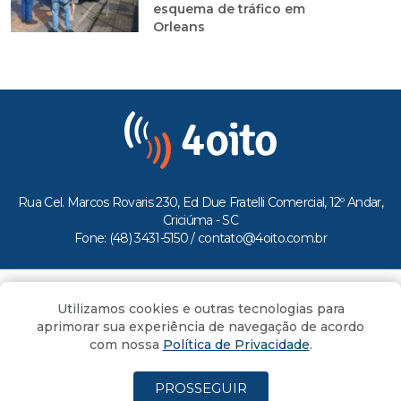
esquema de tráfico em
Orleans
Rua Cel. Marcos Rovaris 230, Ed Due Fratelli Comercial, 12º Andar,
Criciúma - SC
Fone: (48) 3431-5150 /
contato@4oito.com.br
Copyright © 2026.
Utilizamos cookies e outras tecnologias para
Todos os direitos reservados ao Portal 4oito
aprimorar sua experiência de navegação de acordo
com nossa
Política de Privacidade
.
PROSSEGUIR