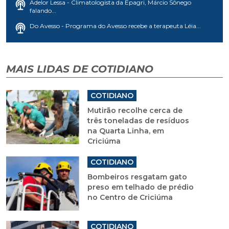
Adelor Lessa - Climatologista da Epagri, Márcio Sônego
falando...
Do Avesso - Programa do Avesso recebe a terapeuta Léia...
MAIS LIDAS DE COTIDIANO
COTIDIANO
Mutirão recolhe cerca de
três toneladas de resíduos
na Quarta Linha, em
Criciúma
COTIDIANO
Bombeiros resgatam gato
preso em telhado de prédio
no Centro de Criciúma
COTIDIANO