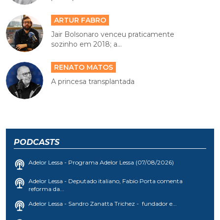
ARTUR FABRO
Jair Bolsonaro venceu praticamente
sozinho em 2018; a...
RENATO MATOS
A princesa transplantada
PODCASTS
Adelor Lessa - Programa Adelor Lessa (07/08/2026)
Adelor Lessa - Deputado italiano, Fabio Porta comenta
reforma da...
Adelor Lessa - Sandro Zanatta Trichez - fundador e...