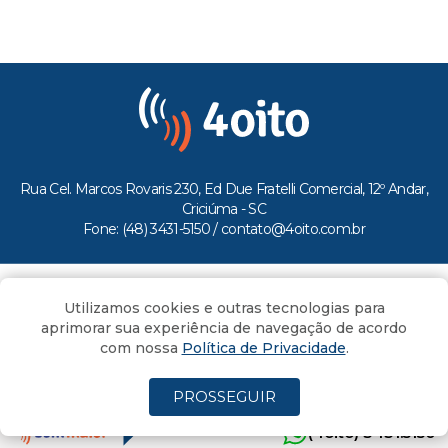
Rua Cel. Marcos Rovaris 230, Ed Due Fratelli Comercial, 12º Andar,
Criciúma - SC
Fone: (48) 3431-5150 /
contato@4oito.com.br
Copyright © 2026.
Utilizamos cookies e outras tecnologias para
Todos os direitos reservados ao Portal 4oito
aprimorar sua experiência de navegação de acordo
com nossa
Política de Privacidade
.
PROSSEGUIR
(4oito) 3431.5150