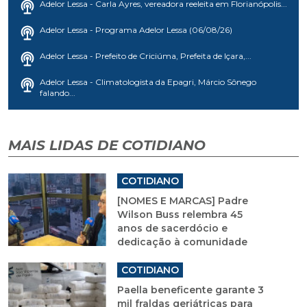
Adelor Lessa - Carla Ayres, vereadora reeleita em Florianópolis...
Adelor Lessa - Programa Adelor Lessa (06/08/26)
Adelor Lessa - Prefeito de Criciúma, Prefeita de Içara,...
Adelor Lessa - Climatologista da Epagri, Márcio Sônego
falando...
MAIS LIDAS DE COTIDIANO
COTIDIANO
[NOMES E MARCAS] Padre
Wilson Buss relembra 45
anos de sacerdócio e
dedicação à comunidade
COTIDIANO
Paella beneficente garante 3
mil fraldas geriátricas para