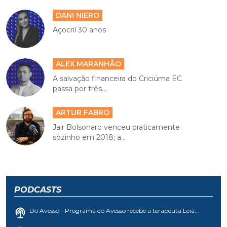
DANI NIERO
Açocril 30 anos
ALEX MARANHÃO
A salvação financeira do Criciúma EC
passa por três...
ARTUR FABRO
Jair Bolsonaro venceu praticamente
sozinho em 2018; a...
PODCASTS
Do Avesso - Programa do Avesso recebe a terapeuta Léia...