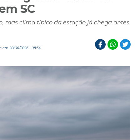
 em SC
, mas clima típico da estação já chega antes
o em 20/06/2026 - 08:34