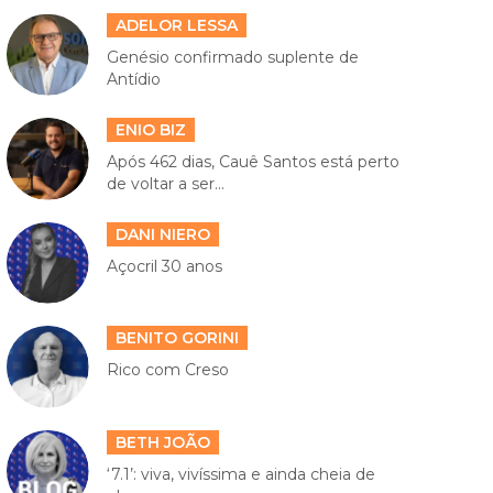
ADELOR LESSA
Genésio confirmado suplente de
Antídio
ENIO BIZ
Após 462 dias, Cauê Santos está perto
de voltar a ser...
DANI NIERO
Açocril 30 anos
BENITO GORINI
Rico com Creso
BETH JOÃO
‘7.1’: viva, vivíssima e ainda cheia de