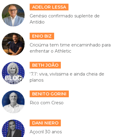
ADELOR LESSA
Genésio confirmado suplente de
Antídio
ENIO BIZ
Criciúma tem time encaminhado para
enfrentar o Athletic
BETH JOÃO
‘7.1’: viva, vivíssima e ainda cheia de
planos
BENITO GORINI
Rico com Creso
DANI NIERO
Açocril 30 anos