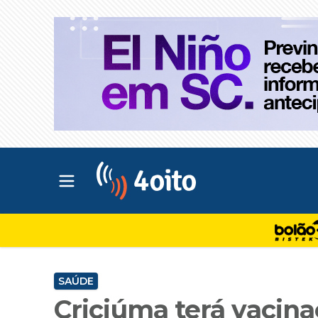
Abrir menu principal
4oito
SAÚDE
Criciúma terá vacina