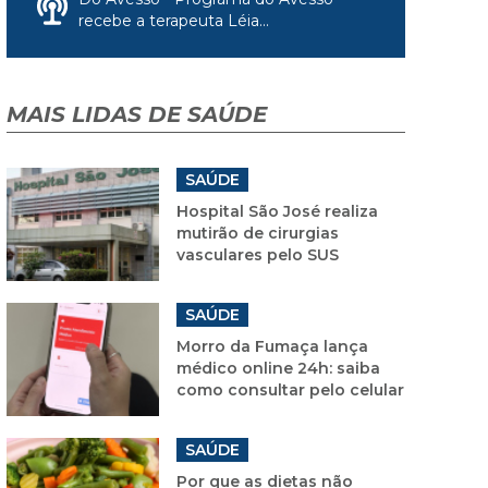
recebe a terapeuta Léia...
MAIS LIDAS DE SAÚDE
SAÚDE
Hospital São José realiza
mutirão de cirurgias
vasculares pelo SUS
SAÚDE
Morro da Fumaça lança
médico online 24h: saiba
como consultar pelo celular
SAÚDE
Por que as dietas não