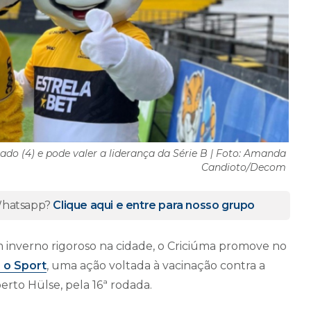
ado (4) e pode valer a liderança da Série B | Foto: Amanda
Candioto/Decom
 Whatsapp?
Clique aqui e entre para nosso grupo
inverno rigoroso na cidade, o Criciúma promove no
a o Sport
, uma ação voltada à vacinação contra a
berto Hülse, pela 16ª rodada.