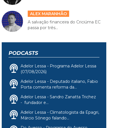
ALEX MARANHÃO
A salvação financeira do Criciúma EC
passa por três...
PODCASTS
Adelor Lessa - Programa Adelor Lessa
(07/08/2026)
Adelor Lessa - Deputado italiano, Fabio
Porta comenta reforma da...
Adelor Lessa - Sandro Zanatta Trichez
- fundador e...
Adelor Lessa - Climatologista da Epagri,
Márcio Sônego falando...
Do Avesso - Programa do Avesso