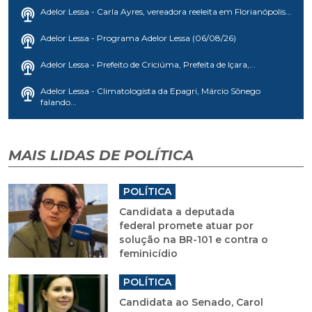
Adelor Lessa - Carla Ayres, vereadora reeleita em Florianópolis...
Adelor Lessa - Programa Adelor Lessa (06/08/26)
Adelor Lessa - Prefeito de Criciúma, Prefeita de Içara,...
Adelor Lessa - Climatologista da Epagri, Márcio Sônego
falando...
MAIS LIDAS DE POLÍTICA
POLÍTICA
Candidata a deputada
federal promete atuar por
solução na BR-101 e contra o
feminicídio
POLÍTICA
Candidata ao Senado, Carol