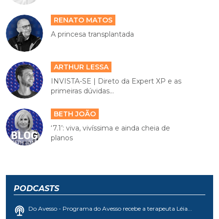
RENATO MATOS
A princesa transplantada
ARTHUR LESSA
INVISTA-SE | Direto da Expert XP e as
primeiras dúvidas...
BETH JOÃO
‘7.1’: viva, vivíssima e ainda cheia de
planos
PODCASTS
Do Avesso - Programa do Avesso recebe a terapeuta Léia...