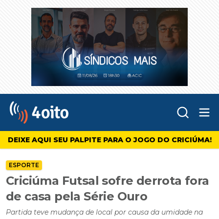
Abr
4oito
DEIXE AQUI SEU PALPITE PARA O JOGO DO CRICIÚMA!
ESPORTE
Criciúma Futsal sofre derrota fora
de casa pela Série Ouro
Partida teve mudança de local por causa da umidade na