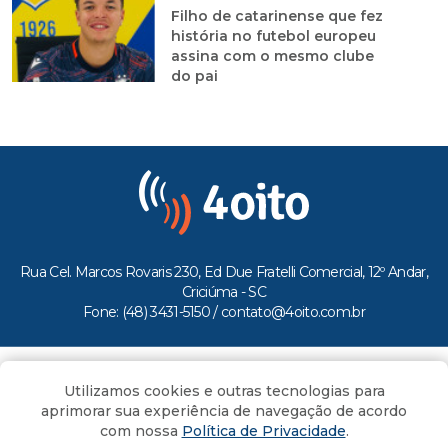
Filho de catarinense que fez
história no futebol europeu
assina com o mesmo clube
do pai
Rua Cel. Marcos Rovaris 230, Ed Due Fratelli Comercial, 12º Andar,
Criciúma - SC
Fone: (48) 3431-5150 /
contato@4oito.com.br
Copyright © 2026.
Utilizamos cookies e outras tecnologias para
Todos os direitos reservados ao Portal 4oito
aprimorar sua experiência de navegação de acordo
com nossa
Política de Privacidade
.