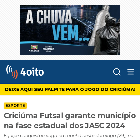
Abr
4oito
DEIXE AQUI SEU PALPITE PARA O JOGO DO CRICIÚMA!
ESPORTE
Criciúma Futsal garante município
na fase estadual dos JASC 2024
Equipe conquistou vaga na manhã deste domingo (29), no