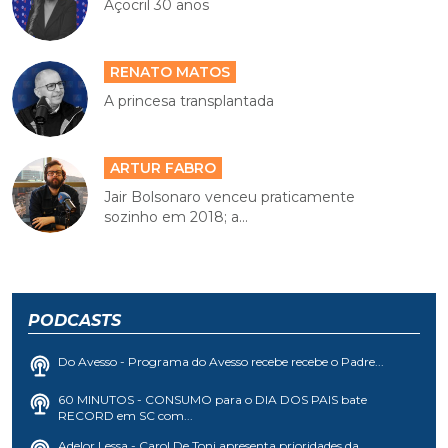
Açocril 30 anos
RENATO MATOS
A princesa transplantada
ARTUR FABRO
Jair Bolsonaro venceu praticamente
sozinho em 2018; a...
PODCASTS
Do Avesso - Programa do Avesso recebe recebe o Padre...
60 MINUTOS - CONSUMO para o DIA DOS PAIS bate
RECORD em SC com...
Adelor Lessa - Carol De Toni apresenta prioridades da