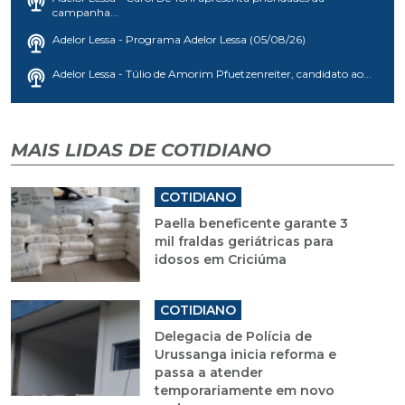
campanha...
Adelor Lessa - Programa Adelor Lessa (05/08/26)
Adelor Lessa - Túlio de Amorim Pfuetzenreiter, candidato ao...
MAIS LIDAS DE COTIDIANO
COTIDIANO
Paella beneficente garante 3
mil fraldas geriátricas para
idosos em Criciúma
COTIDIANO
Delegacia de Polícia de
Urussanga inicia reforma e
passa a atender
temporariamente em novo