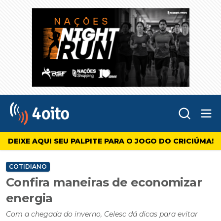
Abr
4oito
DEIXE AQUI SEU PALPITE PARA O JOGO DO CRICIÚMA!
COTIDIANO
Confira maneiras de economizar
energia
Com a chegada do inverno, Celesc dá dicas para evitar