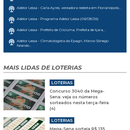
Adelor Lessa - Carla Ayres, vereadora reeleita em Florianópolis...
Adelor Lessa - Programa Adelor Lessa (06/08/26)
Adelor Lessa - Prefeito de Criciúma, Prefeita de Içara,...
Adelor Lessa - Climatologista da Epagri, Márcio Sônego
falando...
MAIS LIDAS DE LOTERIAS
LOTERIAS
Concurso 3040 da Mega-
Sena: veja os números
sorteados nesta terça-feira
(4)
LOTERIAS
Mega-Sena sorteia R$ 135