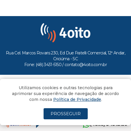
Rua Cel. Marcos Rovaris 230, Ed Due Fratelli Comercial, 12º Andar,
Criciúma - SC
Fone: (48) 3431-5150 /
contato@4oito.com.br
Copyright © 2026.
Utilizamos cookies e outras tecnologias para
Todos os direitos reservados ao Portal 4oito
aprimorar sua experiência de navegação de acordo
com nossa
Política de Privacidade
.
PROSSEGUIR
(4oito) 3431.5150