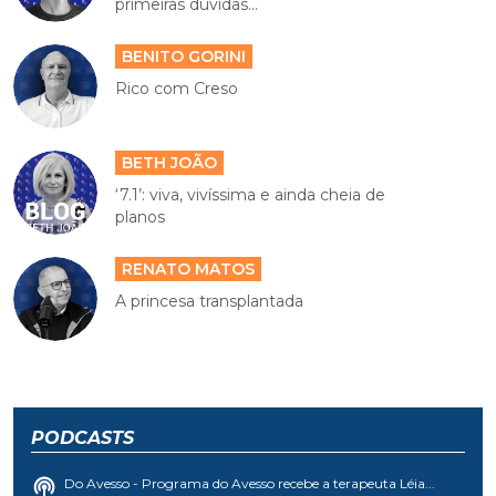
primeiras dúvidas...
BENITO GORINI
Rico com Creso
BETH JOÃO
‘7.1’: viva, vivíssima e ainda cheia de
planos
RENATO MATOS
A princesa transplantada
PODCASTS
Do Avesso - Programa do Avesso recebe a terapeuta Léia...