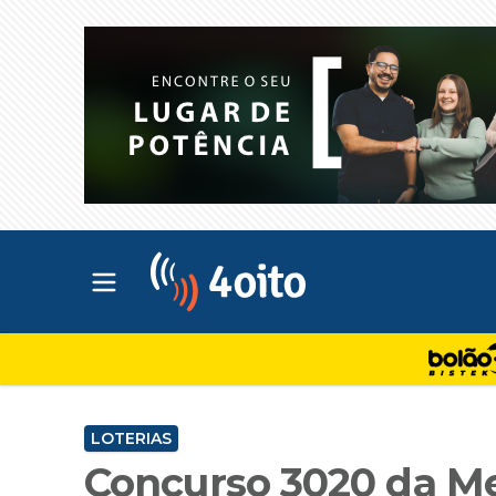
Abrir menu principal
4oito
LOTERIAS
Concurso 3020 da Me