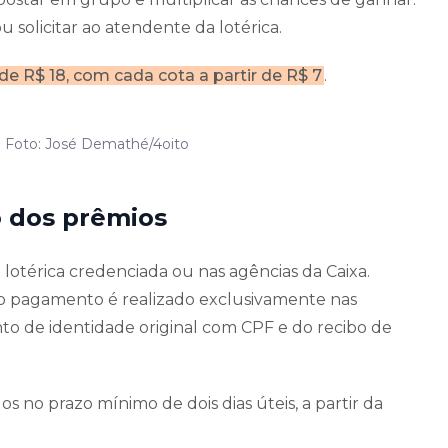
 solicitar ao atendente da lotérica.
 R$ 18, com cada cota a partir de R$ 7
.
| Foto: José Demathé/4oito
 dos prêmios
otérica credenciada ou nas agências da Caixa.
 o pagamento é realizado exclusivamente nas
o de identidade original com CPF e do recibo de
os no prazo mínimo de dois dias úteis, a partir da