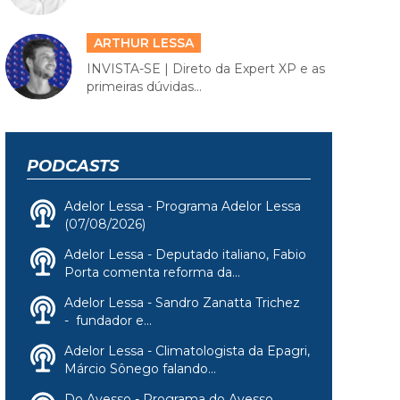
ARTHUR LESSA
INVISTA-SE | Direto da Expert XP e as
primeiras dúvidas...
PODCASTS
Adelor Lessa - Programa Adelor Lessa
(07/08/2026)
Adelor Lessa - Deputado italiano, Fabio
Porta comenta reforma da...
Adelor Lessa - Sandro Zanatta Trichez
- fundador e...
Adelor Lessa - Climatologista da Epagri,
Márcio Sônego falando...
Do Avesso - Programa do Avesso