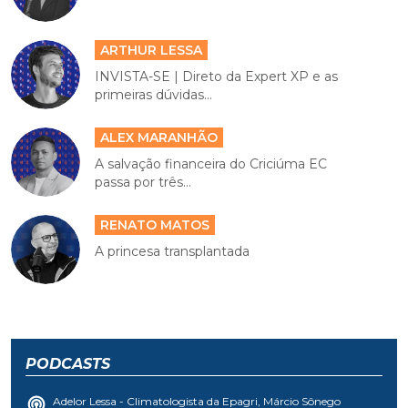
ARTHUR LESSA
INVISTA-SE | Direto da Expert XP e as
primeiras dúvidas...
ALEX MARANHÃO
A salvação financeira do Criciúma EC
passa por três...
RENATO MATOS
A princesa transplantada
PODCASTS
Adelor Lessa - Climatologista da Epagri, Márcio Sônego