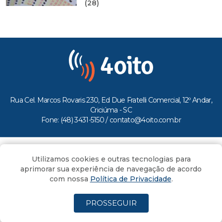
(28)
Rua Cel. Marcos Rovaris 230, Ed Due Fratelli Comercial, 12º Andar,
Criciúma - SC
Fone: (48) 3431-5150 /
contato@4oito.com.br
Copyright © 2026.
Utilizamos cookies e outras tecnologias para
Todos os direitos reservados ao Portal 4oito
aprimorar sua experiência de navegação de acordo
com nossa
Política de Privacidade
.
PROSSEGUIR
(4oito) 3431.5150