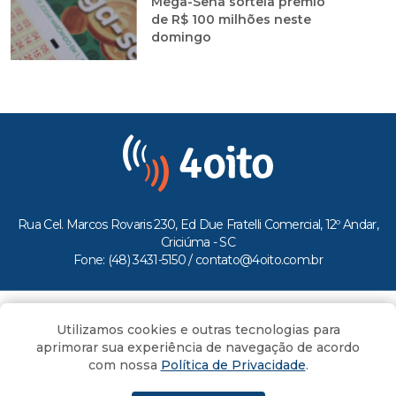
Mega-Sena sorteia prêmio
de R$ 100 milhões neste
domingo
Rua Cel. Marcos Rovaris 230, Ed Due Fratelli Comercial, 12º Andar,
Criciúma - SC
Fone: (48) 3431-5150 /
contato@4oito.com.br
Copyright © 2026.
Utilizamos cookies e outras tecnologias para
Todos os direitos reservados ao Portal 4oito
aprimorar sua experiência de navegação de acordo
com nossa
Política de Privacidade
.