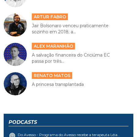
ARTUR FABRO
Jair Bolsonaro venceu praticamente
sozinho em 2018; a...
ALEX MARANHÃO
A salvação financeira do Criciúma EC
passa por três...
RENATO MATOS
A princesa transplantada
PODCASTS
Do Avesso - Programa do Avesso recebe a terapeuta Léia...