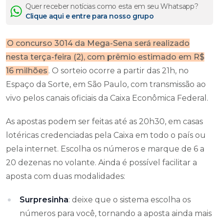
Quer receber notícias como esta em seu Whatsapp?
Clique aqui e entre para nosso grupo
O concurso 3014 da Mega-Sena será realizado
nesta terça-feira (2), com prêmio estimado em R$
16 milhões
. O sorteio ocorre a partir das 21h, no
Espaço da Sorte, em São Paulo, com transmissão ao
vivo pelos canais oficiais da Caixa Econômica Federal.
As apostas podem ser feitas até as 20h30, em casas
lotéricas credenciadas pela Caixa em todo o país ou
pela internet. Escolha os números e marque de 6 a
20 dezenas no volante. Ainda é possível facilitar a
aposta com duas modalidades:
Surpresinha
: deixe que o sistema escolha os
números para você, tornando a aposta ainda mais