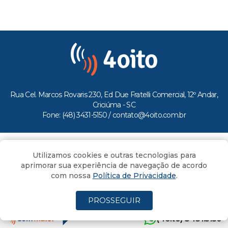
Rua Cel. Marcos Rovaris 230, Ed Due Fratelli Comercial, 12º Andar,
Criciúma - SC
Fone: (48) 3431-5150 /
contato@4oito.com.br
Copyright © 2026.
Utilizamos cookies e outras tecnologias para
Todos os direitos reservados ao Portal 4oito
aprimorar sua experiência de navegação de acordo
com nossa
Política de Privacidade
.
PROSSEGUIR
(4oito) 3431.5150