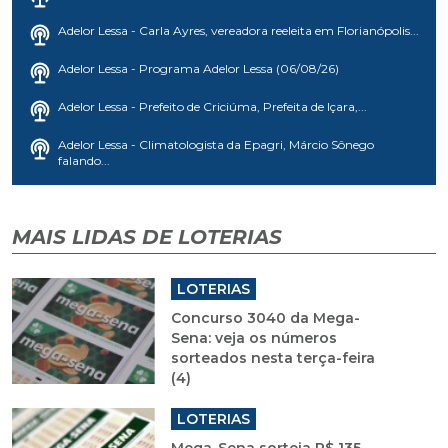
Adelor Lessa - Carla Ayres, vereadora reeleita em Florianópolis...
Adelor Lessa - Programa Adelor Lessa (06/08/26)
Adelor Lessa - Prefeito de Criciúma, Prefeita de Içara,...
Adelor Lessa - Climatologista da Epagri, Márcio Sônego
falando...
MAIS LIDAS DE LOTERIAS
LOTERIAS
Concurso 3040 da Mega-
Sena: veja os números
sorteados nesta terça-feira
(4)
LOTERIAS