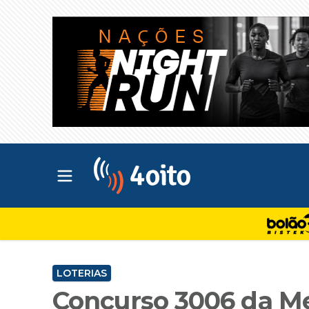
Abrir menu principal
4oito
LOTERIAS
Concurso 3006 da Me