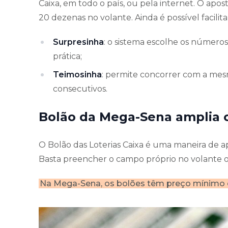
Caixa, em todo o país, ou pela internet. O ap
20 dezenas no volante. Ainda é possível facili
Surpresinha
: o sistema escolhe os número
prática;
Teimosinha
: permite concorrer com a mesma
consecutivos.
Bolão da Mega-Sena amplia 
O Bolão das Loterias Caixa é uma maneira de a
Basta preencher o campo próprio no volante ou
Na Mega-Sena, os bolões têm preço mínimo de