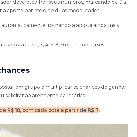
ostador deve escolher seus números, marcando de 6 a
tar a aposta por meio de duas modalidades:
s automaticamente, tornando a aposta ainda mais
 aposta por 2, 3, 4, 6, 8, 9 ou 12 concursos
chances
postar em grupo e multiplicar as chances de ganhar.
 solicitar ao atendente da lotérica.
 R$ 18, com cada cota a partir de R$ 7
.