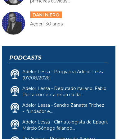
primeiras dúvidas...
DANI NIERO
Açocril 30 anos
PODCASTS
Adelor Lessa - Programa Adelor Lessa
(07/08/2026)
Adelor Lessa - Deputado italiano, Fabio
Porta comenta reforma da...
Adelor Lessa - Sandro Zanatta Trichez
- fundador e...
Adelor Lessa - Climatologista da Epagri,
Márcio Sônego falando...
Do Avesso - Programa do Avesso