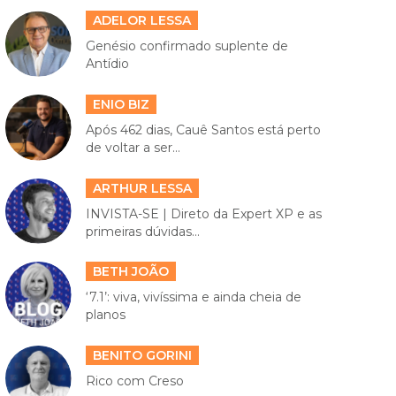
ADELOR LESSA
Genésio confirmado suplente de
Antídio
ENIO BIZ
Após 462 dias, Cauê Santos está perto
de voltar a ser...
ARTHUR LESSA
INVISTA-SE | Direto da Expert XP e as
primeiras dúvidas...
BETH JOÃO
‘7.1’: viva, vivíssima e ainda cheia de
planos
BENITO GORINI
Rico com Creso