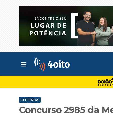
Abrir menu principal
4oito
LOTERIAS
Concurso 2985 da Me