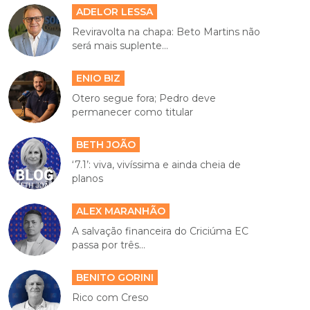
ADELOR LESSA
Reviravolta na chapa: Beto Martins não
será mais suplente...
ENIO BIZ
Otero segue fora; Pedro deve
permanecer como titular
BETH JOÃO
‘7.1’: viva, vivíssima e ainda cheia de
planos
ALEX MARANHÃO
A salvação financeira do Criciúma EC
passa por três...
BENITO GORINI
Rico com Creso