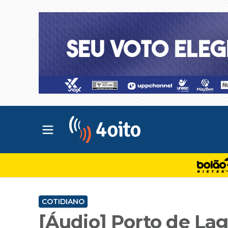
Abrir menu principal
4oito
COTIDIANO
[Áudio] Porto de La