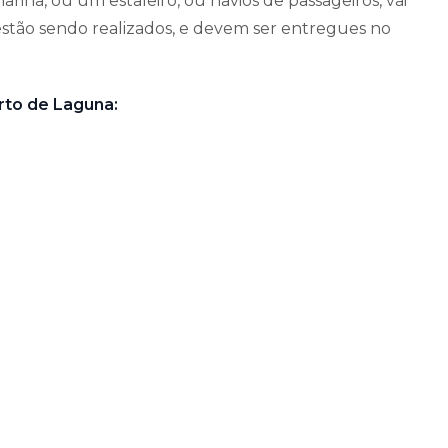
ina, ou um estaleiro, ou navios de passageiros, vai
 estão sendo realizados, e devem ser entregues no
rto de Laguna: