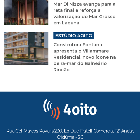
Mar Di Nizza avança para a
reta final e reforça a
valorização do Mar Grosso
em Laguna
ESTÚDIO 4OITO
Construtora Fontana
apresenta o Villammare
Residencial, novo ícone na
beira-mar do Balneário
Rincão
Rua Cel. Marcos Rovaris 230, Ed Due Fratelli Comercial, 12º Andar,
Criciúma - SC