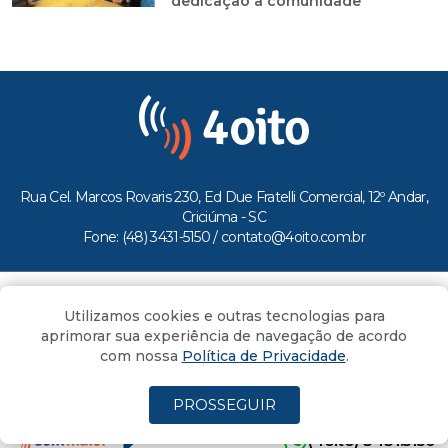
dedicação à comunidade
Rua Cel. Marcos Rovaris 230, Ed Due Fratelli Comercial, 12º Andar,
Criciúma - SC
Fone: (48) 3431-5150 /
contato@4oito.com.br
Copyright © 2026.
Utilizamos cookies e outras tecnologias para
Todos os direitos reservados ao Portal 4oito
aprimorar sua experiência de navegação de acordo
com nossa
Política de Privacidade
.
PROSSEGUIR
(4oito) 3431.5150