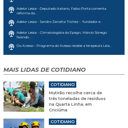
Adelor Lessa - Deputado italiano, Fabio Porta comenta
reforma da...
Adelor Lessa - Sandro Zanatta Trichez - fundador e...
Adelor Lessa - Climatologista da Epagri, Márcio Sônego
falando...
Do Avesso - Programa do Avesso recebe a terapeuta Léia...
MAIS LIDAS DE COTIDIANO
COTIDIANO
Mutirão recolhe cerca de
três toneladas de resíduos
na Quarta Linha, em
Criciúma
COTIDIANO