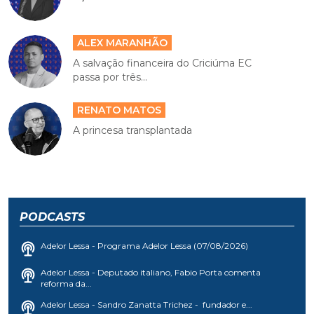
ALEX MARANHÃO
A salvação financeira do Criciúma EC
passa por três...
RENATO MATOS
A princesa transplantada
PODCASTS
Adelor Lessa - Programa Adelor Lessa (07/08/2026)
Adelor Lessa - Deputado italiano, Fabio Porta comenta
reforma da...
Adelor Lessa - Sandro Zanatta Trichez - fundador e...