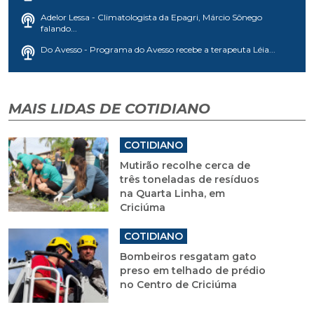
Adelor Lessa - Climatologista da Epagri, Márcio Sônego
falando...
Do Avesso - Programa do Avesso recebe a terapeuta Léia...
MAIS LIDAS DE COTIDIANO
COTIDIANO
Mutirão recolhe cerca de
três toneladas de resíduos
na Quarta Linha, em
Criciúma
COTIDIANO
Bombeiros resgatam gato
preso em telhado de prédio
no Centro de Criciúma