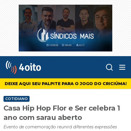
Abr
4oito
DEIXE AQUI SEU PALPITE PARA O JOGO DO CRICIÚMA!
COTIDIANO
Casa Hip Hop Flor e Ser celebra 1
ano com sarau aberto
Evento de comemoração reunirá diferentes expressões