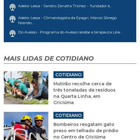
Adelor Lessa - Sandro Zanatta Trichez - fundador e...
Adelor Lessa - Climatologista da Epagri, Márcio Sônego
falando...
Do Avesso - Programa do Avesso recebe a terapeuta Léia...
MAIS LIDAS DE COTIDIANO
COTIDIANO
Mutirão recolhe cerca de
três toneladas de resíduos
na Quarta Linha, em
Criciúma
COTIDIANO
Bombeiros resgatam gato
preso em telhado de prédio
no Centro de Criciúma