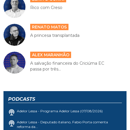
Rico com Creso
RENATO MATOS
A princesa transplantada
ALEX MARANHÃO
A salvação financeira do Criciúma EC
passa por três...
PODCASTS
Adelor Lessa - Programa Adelor Lessa (07/08/2026)
Adelor Lessa - Deputado italiano, Fabio Porta comenta
reforma da...