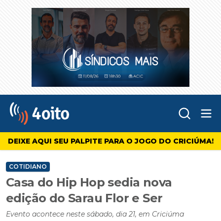
Abr
4oito
DEIXE AQUI SEU PALPITE PARA O JOGO DO CRICIÚMA!
COTIDIANO
Casa do Hip Hop sedia nova
edição do Sarau Flor e Ser
Evento acontece neste sábado, dia 21, em Criciúma