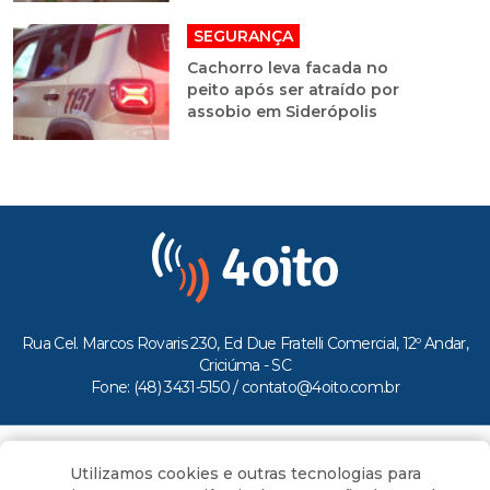
SEGURANÇA
Cachorro leva facada no
peito após ser atraído por
assobio em Siderópolis
Rua Cel. Marcos Rovaris 230, Ed Due Fratelli Comercial, 12º Andar,
Criciúma - SC
Fone: (48) 3431-5150 /
contato@4oito.com.br
Copyright © 2026.
Utilizamos cookies e outras tecnologias para
Todos os direitos reservados ao Portal 4oito