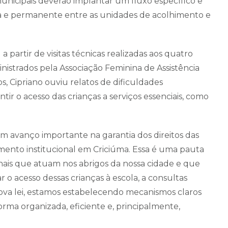
unicipais deverão implantar um fluxo específico e
ta e permanente entre as unidades de acolhimento e
a partir de visitas técnicas realizadas aos quatro
inistrados pela Associação Feminina de Assistência
s, Cipriano ouviu relatos de dificuldades
tir o acesso das crianças a serviços essenciais, como
um avanço importante na garantia dos direitos das
mento institucional em Criciúma. Essa é uma pauta
onais que atuam nos abrigos da nossa cidade e que
 o acesso dessas crianças à escola, a consultas
nova lei, estamos estabelecendo mecanismos claros
rma organizada, eficiente e, principalmente,