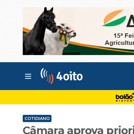
Abrir menu principal
4oito
COTIDIANO
Câmara aprova prior