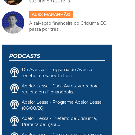
sozinho em 2018; a...
ALEX MARANHÃO
A salvação financeira do Criciúma EC
passa por três...
PODCASTS
Do Avesso - Programa do Avesso
recebe a terapeuta Léia...
Adelor Lessa - Carla Ayres, vereadora
reeleita em Florianópolis...
Adelor Lessa - Programa Adelor Lessa
(06/08/26)
Adelor Lessa - Prefeito de Criciúma,
Prefeita de Içara,...
Adelor Lessa - Climatologista da Epagri,