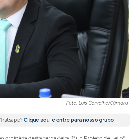
Foto: Luis Carvalho/Câmara
 Whatsapp?
Clique aqui e entre para nosso grupo
rdinária desta terça-feira (1º), o Projeto de Lei nº