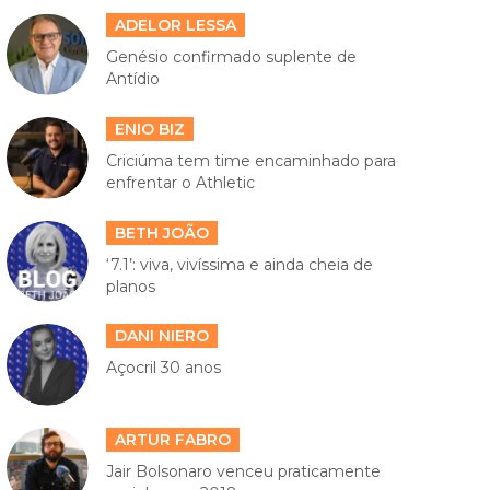
ADELOR LESSA
Genésio confirmado suplente de
Antídio
ENIO BIZ
Criciúma tem time encaminhado para
enfrentar o Athletic
BETH JOÃO
‘7.1’: viva, vivíssima e ainda cheia de
planos
DANI NIERO
Açocril 30 anos
ARTUR FABRO
Jair Bolsonaro venceu praticamente