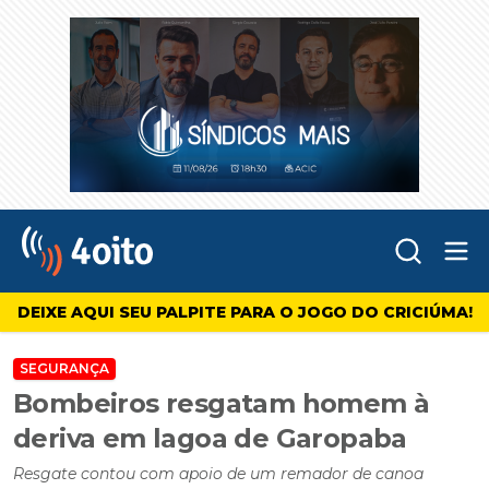
Abr
4oito
DEIXE AQUI SEU PALPITE PARA O JOGO DO CRICIÚMA!
SEGURANÇA
Bombeiros resgatam homem à
deriva em lagoa de Garopaba
Resgate contou com apoio de um remador de canoa