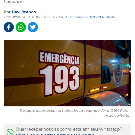
havaiana
Por
Davi Brabos
Criciúma, SC, 30/06/2026 - 07:44
Atualizado em 30/06/2026 - 07:45
Resgate aconteceu na noite dessa segunda-feira (29) | Foto:
Arquivo/4oito
Quer receber notícias como esta em seu Whatsapp?