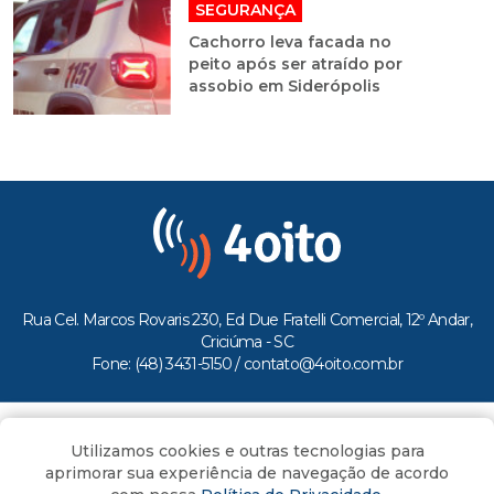
SEGURANÇA
Cachorro leva facada no
peito após ser atraído por
assobio em Siderópolis
Rua Cel. Marcos Rovaris 230, Ed Due Fratelli Comercial, 12º Andar,
Criciúma - SC
Fone: (48) 3431-5150 /
contato@4oito.com.br
Copyright © 2026.
Utilizamos cookies e outras tecnologias para
Todos os direitos reservados ao Portal 4oito
aprimorar sua experiência de navegação de acordo