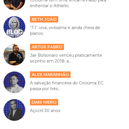
Criciúma tem time encaminhado para
enfrentar o Athletic
BETH JOÃO
‘7.1’: viva, vivíssima e ainda cheia de
planos
ARTUR FABRO
Jair Bolsonaro venceu praticamente
sozinho em 2018; a...
ALEX MARANHÃO
A salvação financeira do Criciúma EC
passa por três...
DANI NIERO
Açocril 30 anos