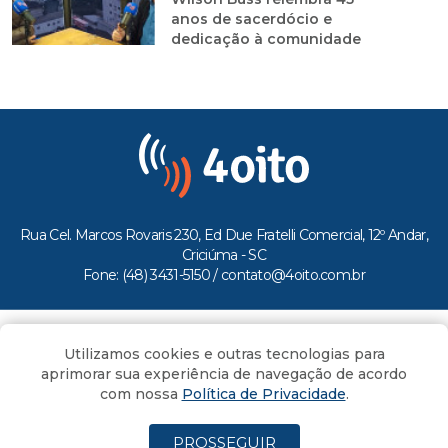
anos de sacerdócio e
dedicação à comunidade
Rua Cel. Marcos Rovaris 230, Ed Due Fratelli Comercial, 12º Andar,
Criciúma - SC
Fone: (48) 3431-5150 /
contato@4oito.com.br
Copyright © 2026.
Utilizamos cookies e outras tecnologias para
Todos os direitos reservados ao Portal 4oito
aprimorar sua experiência de navegação de acordo
com nossa
Política de Privacidade
.
PROSSEGUIR