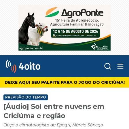
Abr
4oito
DEIXE AQUI SEU PALPITE PARA O JOGO DO CRICIÚMA!
PREVISÃO DO TEMPO
[Áudio] Sol entre nuvens em
Criciúma e região
Ouça o climatologista da Epagri, Márcio Sônego