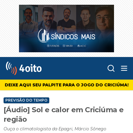
Abr
4oito
DEIXE AQUI SEU PALPITE PARA O JOGO DO CRICIÚMA!
PREVISÃO DO TEMPO
[Áudio] Sol e calor em Criciúma e
região
Ouça o climatologista da Epagri, Márcio Sônego