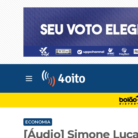
Abrir menu principal
4oito
ECONOMIA
[Áudio] Simone Luc