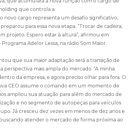
tiva, que acumulará a nova função com o cargo de
 holding que controla a
o novo cargo representa um desafio significativo,
preparou para essa nova etapa. “Trocar de cadeira,
m projeto. Espero estar à altura”, afirmou em
ao Programa Adelor Lessa, na rádio Som Maior.
ntou que sua maior adaptação será a transição de
ma perspectiva mais ampla do mercado. “A minha
ntro da empresa, e agora preciso olhar para fora. O
A nova CEO assume o comando em um momento de
nos ampliou sua atuação para além do mercado de
alização e no segmento de autopeças para veículos
rupo. Já cresceu dez vezes em menos de dez anos e
, buscando atender o mercado de forma próxima ao