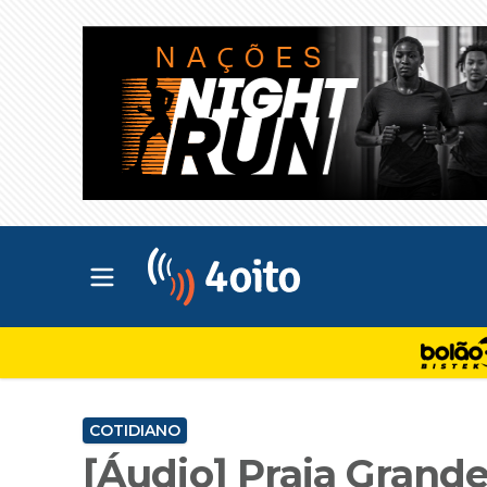
Abrir menu principal
4oito
COTIDIANO
[Áudio] Praia Grande