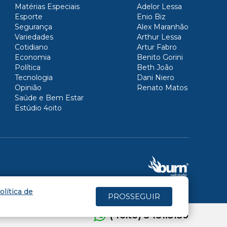
Matérias Especiais
Adelor Lessa
Esporte
Enio Biz
Segurança
Alex Maranhão
Variedades
Arthur Lessa
Cotidiano
Artur Fabro
Economia
Benito Gorini
Política
Beth João
Tecnologia
Dani Niero
Opinião
Renato Matos
Saúde e Bem Estar
Estúdio 4oito
olítica de
PROSSEGUIR
(4oito) 3431.5150