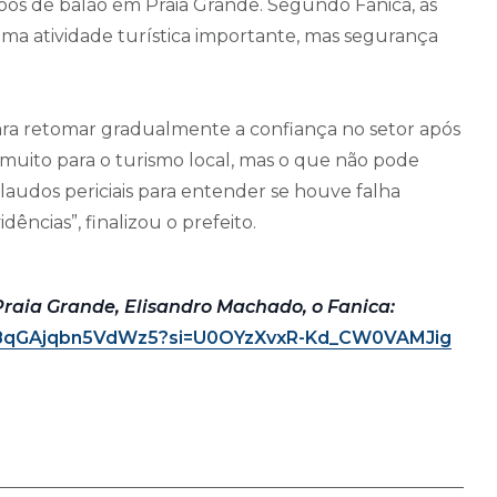
oos de balão em Praia Grande. Segundo Fanica, as
 uma atividade turística importante, mas segurança
para retomar gradualmente a confiança no setor após
muito para o turismo local, mas o que não pode
laudos periciais para entender se houve falha
dências”, finalizou o prefeito.
 Praia Grande, Elisandro Machado, o Fanica:
qvZ8qGAjqbn5VdWz5?si=U0OYzXvxR-Kd_CW0VAMJig