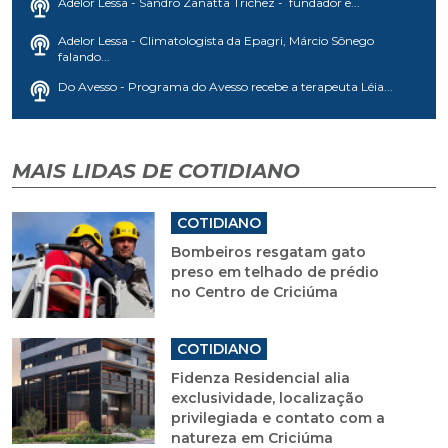
Adelor Lessa - Sandro Zanatta Trichez - fundador e...
Adelor Lessa - Climatologista da Epagri, Márcio Sônego
falando...
Do Avesso - Programa do Avesso recebe a terapeuta Léia...
MAIS LIDAS DE COTIDIANO
COTIDIANO
Bombeiros resgatam gato
preso em telhado de prédio
no Centro de Criciúma
COTIDIANO
Fidenza Residencial alia
exclusividade, localização
privilegiada e contato com a
natureza em Criciúma