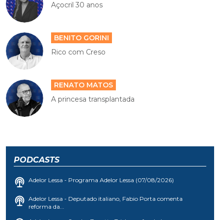
Açocril 30 anos
BENITO GORINI
Rico com Creso
RENATO MATOS
A princesa transplantada
PODCASTS
Adelor Lessa - Programa Adelor Lessa (07/08/2026)
Adelor Lessa - Deputado italiano, Fabio Porta comenta
reforma da...