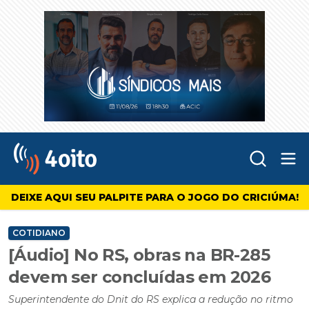
Abr
4oito
DEIXE AQUI SEU PALPITE PARA O JOGO DO CRICIÚMA!
COTIDIANO
[Áudio] No RS, obras na BR-285
devem ser concluídas em 2026
Superintendente do Dnit do RS explica a redução no ritmo