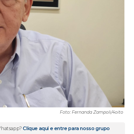
Foto: Fernanda Zampoli/4oito
 Whatsapp?
Clique aqui e entre para nosso grupo