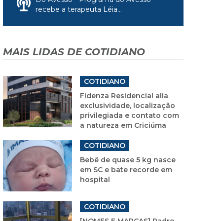
recebe a terapeuta Léia...
MAIS LIDAS DE COTIDIANO
COTIDIANO
Fidenza Residencial alia
exclusividade, localização
privilegiada e contato com
a natureza em Criciúma
COTIDIANO
Bebê de quase 5 kg nasce
em SC e bate recorde em
hospital
COTIDIANO
[NOMES E MARCAS] Padre