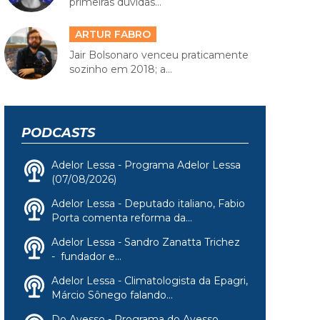
primeiras dúvidas...
ARTUR FABRO
Jair Bolsonaro venceu praticamente
sozinho em 2018; a...
PODCASTS
Adelor Lessa - Programa Adelor Lessa
(07/08/2026)
Adelor Lessa - Deputado italiano, Fabio
Porta comenta reforma da...
Adelor Lessa - Sandro Zanatta Trichez
- fundador e...
Adelor Lessa - Climatologista da Epagri,
Márcio Sônego falando...
Do Avesso - Programa do Avesso