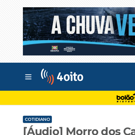
Abrir menu principal
4oito
COTIDIANO
[Áudio] Morro dos C