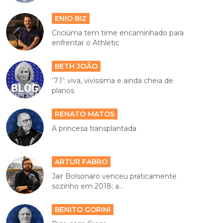
ENIO BIZ
Criciúma tem time encaminhado para
enfrentar o Athletic
BETH JOÃO
‘7.1’: viva, vivíssima e ainda cheia de
planos
RENATO MATOS
A princesa transplantada
ARTUR FABRO
Jair Bolsonaro venceu praticamente
sozinho em 2018; a...
BENITO GORINI