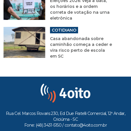
Eleições 2026: veja a data,
os horários e a ordem
correta de votação na urna
eletrônica
COTIDIANO
Casa abandonada sobre
caminhão começa a ceder e
vira risco perto de escola
em SC
Rua Cel. Marcos Rovaris 230, Ed Due Fratelli Comercial, 12º Andar,
Criciúma - SC
Fone: (48) 3431-5150 /
contato@4oito.com.br