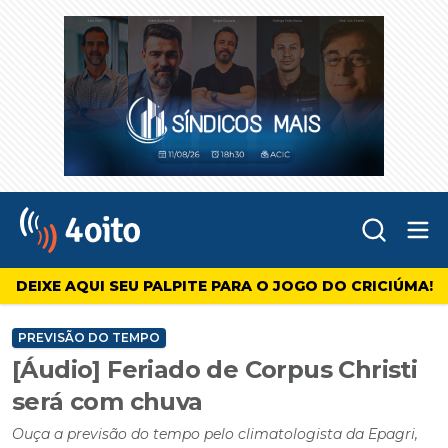
Abr
4oito
DEIXE AQUI SEU PALPITE PARA O JOGO DO CRICIÚMA!
PREVISÃO DO TEMPO
[Áudio] Feriado de Corpus Christi
será com chuva
Ouça a previsão do tempo pelo climatologista da Epagri,