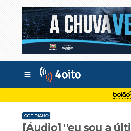
Abrir menu principal
4oito
COTIDIANO
[Áudio] "eu sou a úl