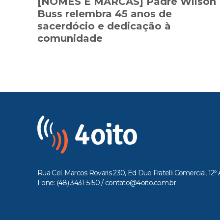
[NOMES E MARCAS] Padre Wilson
Buss relembra 45 anos de
sacerdócio e dedicação à
comunidade
Rua Cel. Marcos Rovaris 230, Ed Due Fratelli Comercial, 12º 
Fone: (48) 3431-5150 /
contato@4oito.com.br