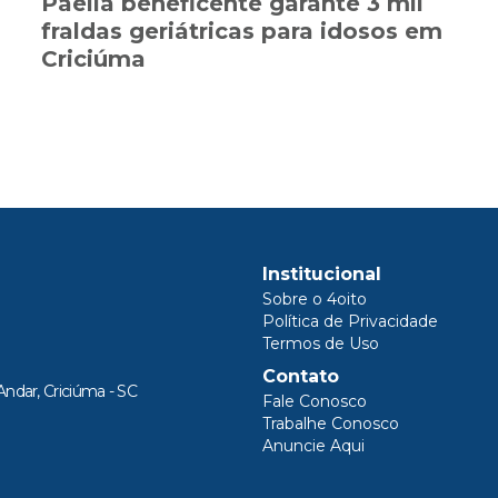
Paella beneficente garante 3 mil
fraldas geriátricas para idosos em
Criciúma
Institucional
Sobre o 4oito
Política de Privacidade
Termos de Uso
Contato
Andar, Criciúma - SC
Fale Conosco
Trabalhe Conosco
Anuncie Aqui