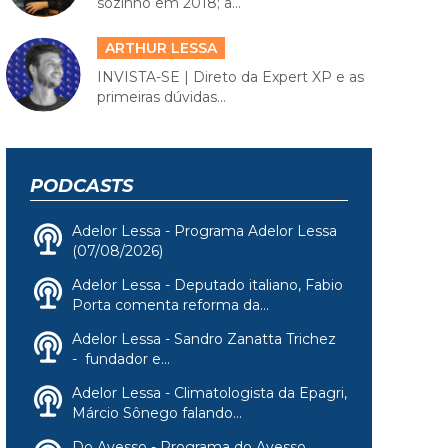
sozinho em 2018; a...
ARTHUR LESSA
INVISTA-SE | Direto da Expert XP e as
primeiras dúvidas...
PODCASTS
Adelor Lessa - Programa Adelor Lessa
(07/08/2026)
Adelor Lessa - Deputado italiano, Fabio
Porta comenta reforma da...
Adelor Lessa - Sandro Zanatta Trichez
- fundador e...
Adelor Lessa - Climatologista da Epagri,
Márcio Sônego falando...
Do Avesso - Programa do Avesso