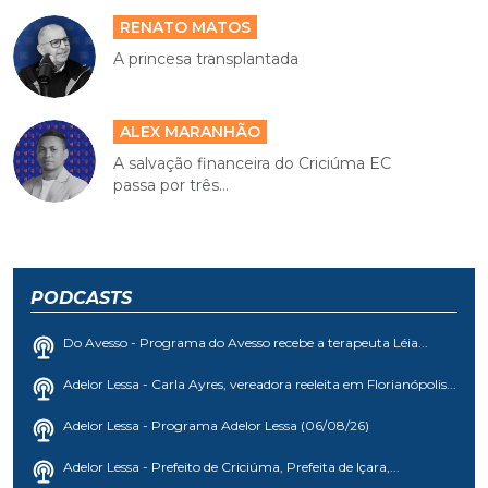
RENATO MATOS
A princesa transplantada
ALEX MARANHÃO
A salvação financeira do Criciúma EC
passa por três...
PODCASTS
Do Avesso - Programa do Avesso recebe a terapeuta Léia...
Adelor Lessa - Carla Ayres, vereadora reeleita em Florianópolis...
Adelor Lessa - Programa Adelor Lessa (06/08/26)
Adelor Lessa - Prefeito de Criciúma, Prefeita de Içara,...