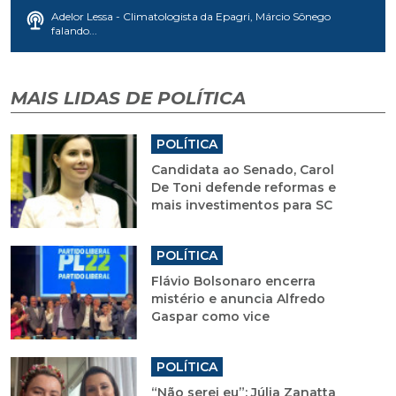
Adelor Lessa - Climatologista da Epagri, Márcio Sônego
falando...
MAIS LIDAS DE POLÍTICA
POLÍTICA
Candidata ao Senado, Carol
De Toni defende reformas e
mais investimentos para SC
POLÍTICA
Flávio Bolsonaro encerra
mistério e anuncia Alfredo
Gaspar como vice
POLÍTICA
“Não serei eu”: Júlia Zanatta