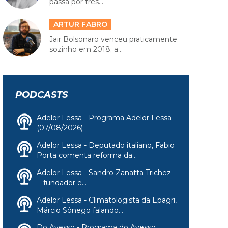
passa por três...
ARTUR FABRO
Jair Bolsonaro venceu praticamente
sozinho em 2018; a...
PODCASTS
Adelor Lessa - Programa Adelor Lessa
(07/08/2026)
Adelor Lessa - Deputado italiano, Fabio
Porta comenta reforma da...
Adelor Lessa - Sandro Zanatta Trichez
- fundador e...
Adelor Lessa - Climatologista da Epagri,
Márcio Sônego falando...
Do Avesso - Programa do Avesso