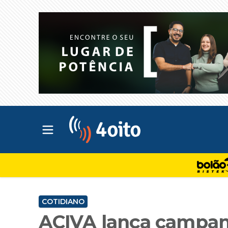
Abrir menu principal
4oito
COTIDIANO
ACIVA lança campan