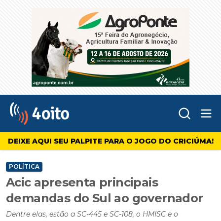
Abr
4oito
DEIXE AQUI SEU PALPITE PARA O JOGO DO CRICIÚMA!
POLÍTICA
Acic apresenta principais
demandas do Sul ao governador
Dentre elas, estão a SC-445 e SC-108, o HMISC e o