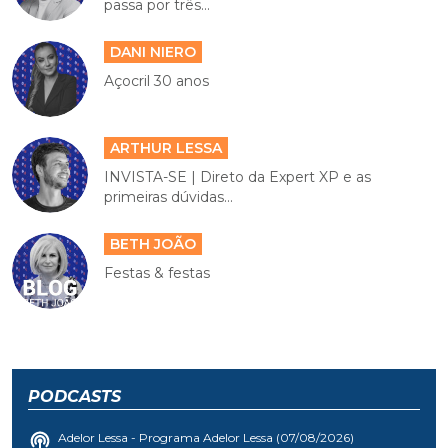
passa por três...
DANI NIERO
Açocril 30 anos
ARTHUR LESSA
INVISTA-SE | Direto da Expert XP e as
primeiras dúvidas...
BETH JOÃO
Festas & festas
PODCASTS
Adelor Lessa - Programa Adelor Lessa (07/08/2026)