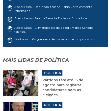
Adelor Lessa - Deputado italiano, Fabio Porta comenta
reforma da...
Adelor Lessa - Sandro Zanatta Trichez - fundador e...
Adelor Lessa - Climatologista da Epagri, Márcio Sônego
falando...
Do Avesso - Programa do Avesso recebe a terapeuta Léia...
MAIS LIDAS DE POLÍTICA
POLÍTICA
Partidos têm até 15 de
agosto para registrar
candidaturas para as
eleições
POLÍTICA