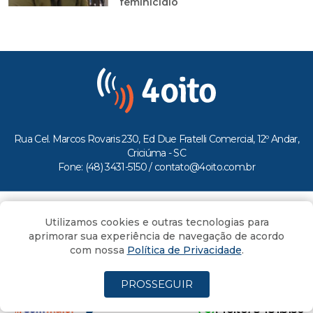
feminicídio
Rua Cel. Marcos Rovaris 230, Ed Due Fratelli Comercial, 12º Andar,
Criciúma - SC
Fone: (48) 3431-5150 /
contato@4oito.com.br
Copyright © 2026.
Utilizamos cookies e outras tecnologias para
Todos os direitos reservados ao Portal 4oito
aprimorar sua experiência de navegação de acordo
com nossa
Política de Privacidade
.
PROSSEGUIR
(4oito) 3431.5150