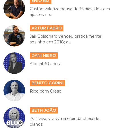
ENIO BIZ
Castán valoriza pausa de 15 dias, destaca
ajustes no...
ARTUR FABRO
Jair Bolsonaro venceu praticamente
sozinho em 2018; a...
DANI NIERO
Açocril 30 anos
BENITO GORINI
Rico com Creso
BETH JOÃO
‘7.1’: viva, vivíssima e ainda cheia de
planos