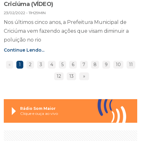
Criciúma (VÍDEO)
23/02/2022 - 11H29MIN
Nos últimos cinco anos, a Prefeitura Municipal de
Criciúma vem fazendo ações que visam diminuir a
poluição no rio
Continue Lendo...
«
1
2
3
4
5
6
7
8
9
10
11
12
13
»
Rádio Som Maior
Clique e ouça ao vivo