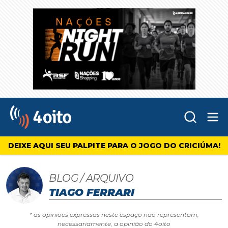
Abr
4oito
DEIXE AQUI SEU PALPITE PARA O JOGO DO CRICIÚMA!
BLOG / ARQUIVO
TIAGO FERRARI
* as opiniões expressas neste espaço não representam,
necessariamente, a opinião do 4oito