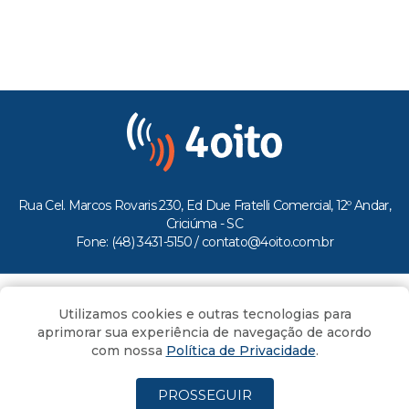
Rua Cel. Marcos Rovaris 230, Ed Due Fratelli Comercial, 12º Andar,
Criciúma - SC
Fone: (48) 3431-5150 /
contato@4oito.com.br
Copyright © 2026.
Utilizamos cookies e outras tecnologias para
Todos os direitos reservados ao Portal 4oito
aprimorar sua experiência de navegação de acordo
com nossa
Política de Privacidade
.
PROSSEGUIR