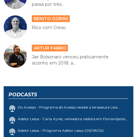
passa por três...
BENITO GORINI
Rico com Creso
ARTUR FABRO
Jair Bolsonaro venceu praticamente
sozinho em 2018; a...
PODCASTS
Do Avesso - Programa do Avesso recebe a terapeuta Léia...
Adelor Lessa - Carla Ayres, vereadora reeleita em Florianópolis...
Adelor Lessa - Programa Adelor Lessa (06/08/26)