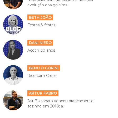
ENIO BIZ
Neurocientista do Criciúma destaca
evolução dos goleiros...
BETH JOÃO
Festas & festas
DANI NIERO
Açocril 30 anos
BENITO GORINI
Rico com Creso
ARTUR FABRO
Jair Bolsonaro venceu praticamente