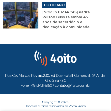
em SC e bate recorde em
hospital
COTIDIANO
[NOMES E MARCAS] Padre
Wilson Buss relembra 45
anos de sacerdócio e
dedicação à comunidade
Rua Cel. Marcos Rovaris 230, Ed Due Fratelli Comercial, 12º Andar,
Criciúma - SC
Fone: (48) 3431-5150 /
contato@4oito.com.br