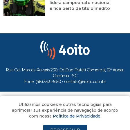
lidera campeonato nacional
e fica perto de título inédito
Rua Cel. Marcos Rovaris 230, Ed Due Fratelli Comercial, 12º Andar,
Criciúma - SC
Fone: (48) 3431-5150 /
contato@4oito.com.br
Copyright © 2026.
Utilizamos cookies e outras tecnologias para
Todos os direitos reservados ao Portal 4oito
aprimorar sua experiência de navegação de acordo
com nossa
Política de Privacidade
.