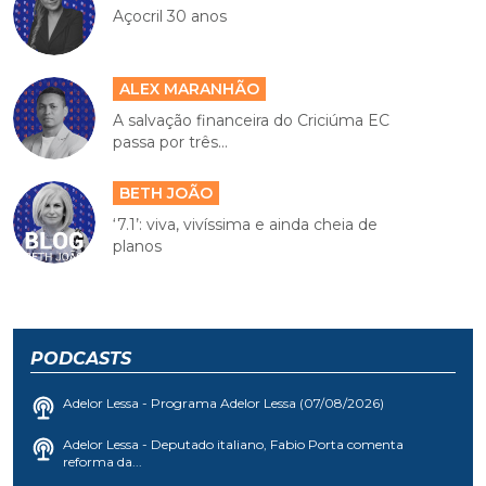
Açocril 30 anos
ALEX MARANHÃO
A salvação financeira do Criciúma EC
passa por três...
BETH JOÃO
‘7.1’: viva, vivíssima e ainda cheia de
planos
PODCASTS
Adelor Lessa - Programa Adelor Lessa (07/08/2026)
Adelor Lessa - Deputado italiano, Fabio Porta comenta
reforma da...