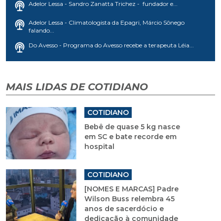
Adelor Lessa - Sandro Zanatta Trichez - fundador e...
Adelor Lessa - Climatologista da Epagri, Márcio Sônego
falando...
Do Avesso - Programa do Avesso recebe a terapeuta Léia...
MAIS LIDAS DE COTIDIANO
COTIDIANO
Bebê de quase 5 kg nasce
em SC e bate recorde em
hospital
COTIDIANO
[NOMES E MARCAS] Padre
Wilson Buss relembra 45
anos de sacerdócio e
dedicação à comunidade