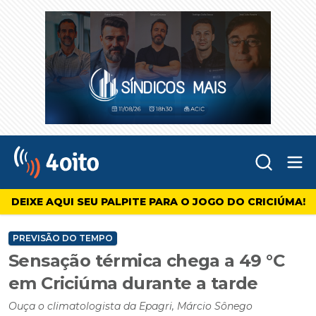
Abr
4oito
DEIXE AQUI SEU PALPITE PARA O JOGO DO CRICIÚMA!
PREVISÃO DO TEMPO
Sensação térmica chega a 49 °C
em Criciúma durante a tarde
Ouça o climatologista da Epagri, Márcio Sônego