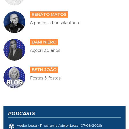
RENATO MATOS
A princesa transplantada
DANI NIERO
Açocril 30 anos
BETH JOÃO
Festas & festas
PODCASTS
Adelor Lessa - Programa Adelor Lessa (07/08/2026)