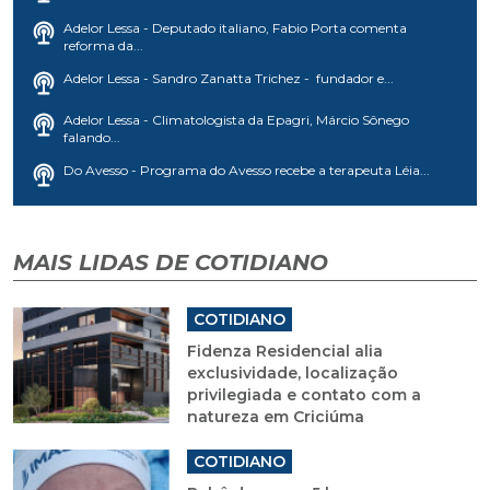
Adelor Lessa - Deputado italiano, Fabio Porta comenta
reforma da...
Adelor Lessa - Sandro Zanatta Trichez - fundador e...
Adelor Lessa - Climatologista da Epagri, Márcio Sônego
falando...
Do Avesso - Programa do Avesso recebe a terapeuta Léia...
MAIS LIDAS DE COTIDIANO
COTIDIANO
Fidenza Residencial alia
exclusividade, localização
privilegiada e contato com a
natureza em Criciúma
COTIDIANO