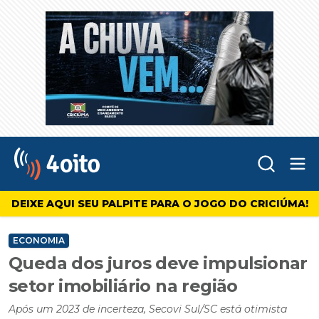
Abr
4oito
DEIXE AQUI SEU PALPITE PARA O JOGO DO CRICIÚMA!
ECONOMIA
Queda dos juros deve impulsionar
setor imobiliário na região
Após um 2023 de incerteza, Secovi Sul/SC está otimista