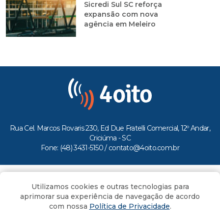
Sicredi Sul SC reforça
expansão com nova
agência em Meleiro
Rua Cel. Marcos Rovaris 230, Ed Due Fratelli Comercial, 12º Andar,
Criciúma - SC
Fone: (48) 3431-5150 /
contato@4oito.com.br
Copyright © 2026.
Utilizamos cookies e outras tecnologias para
Todos os direitos reservados ao Portal 4oito
aprimorar sua experiência de navegação de acordo
com nossa
Política de Privacidade
.