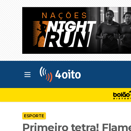
Abrir menu principal
4oito
ESPORTE
Primeiro tetra! Fla