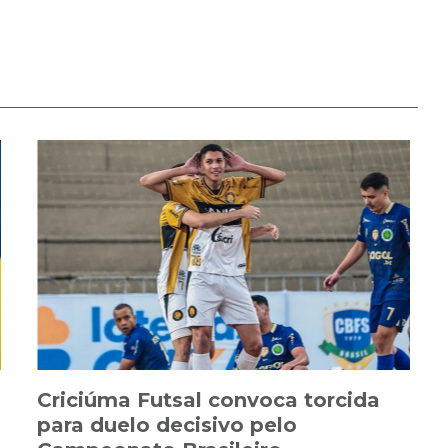
Criciúma Futsal convoca torcida
para duelo decisivo pelo