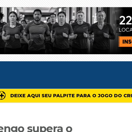
DEIXE AQUI SEU PALPITE PARA O JOGO DO CR
mengo supera o