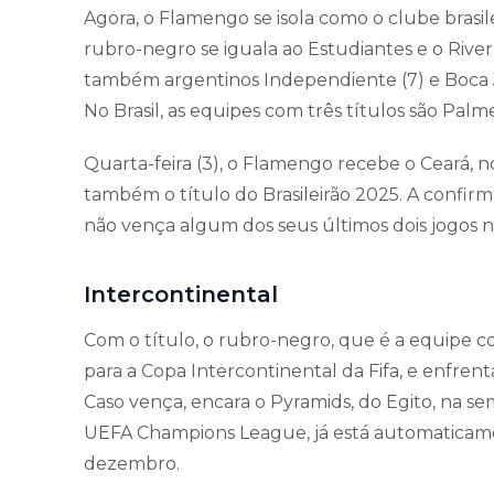
Agora, o Flamengo se isola como o clube brasi
rubro-negro se iguala ao Estudiantes e o River
também argentinos Independiente (7) e Boca Ju
No Brasil, as equipes com três títulos são Palm
Quarta-feira (3), o Flamengo recebe o Ceará, n
também o título do Brasileirão 2025. A confir
não vença algum dos seus últimos dois jogos 
Intercontinental
Com o título, o rubro-negro, que é a equipe co
para a Copa Intercontinental da Fifa, e enfren
Caso vença, encara o Pyramids, do Egito, na se
UEFA Champions League, já está automaticamen
dezembro.